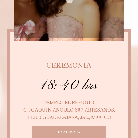
CEREMONIA
18:40 hrs
TEMPLO EL REFUGIO
C. JOAQUÍN ANGULO 697, ARTESANOS,
44200 GUADALAJARA, JAL., MEXICO
IR AL MAPA